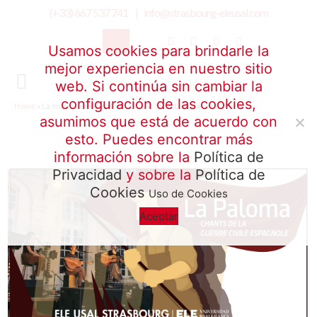
(+33) 667 537 741 |
info@strasbourg-eleusal.com
Usamos cookies para brindarle la
mejor experiencia en nuestro sitio
web. Si continúa sin cambiar la
configuración de las cookies,
Home
»
La musique revient à ELE USAL Strasbourg avec La Paloma
asumimos que está de acuerdo con
esto. Puedes encontrar más
información sobre la
Política de
Privacidad
y sobre la
Política de
Cookies
Uso de Cookies
Aceptar