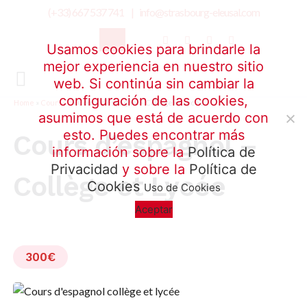
(+33) 667 537 741 |
info@strasbourg-eleusal.com
Usamos cookies para brindarle la
mejor experiencia en nuestro sitio
web. Si continúa sin cambiar la
configuración de las cookies,
Home
»
Courses
»
Cours d’espagnol – Collège et Lycée
asumimos que está de acuerdo con
esto. Puedes encontrar más
Cours d’espagnol –
información sobre la
Política de
Privacidad
y sobre la
Política de
Collège et Lycée
Cookies
Uso de Cookies
Aceptar
300€