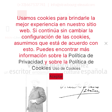
(+33) 667 537 741 |
info@strasbourg-eleusal.com
Usamos cookies para brindarle la
mejor experiencia en nuestro sitio
web. Si continúa sin cambiar la
configuración de las cookies,
Inicio
»
Literatura española
asumimos que está de acuerdo con
esto. Puedes encontrar más
información sobre la
Política de
Privacidad
y sobre la
Política de
Cookies
Uso de Cookies
Aceptar